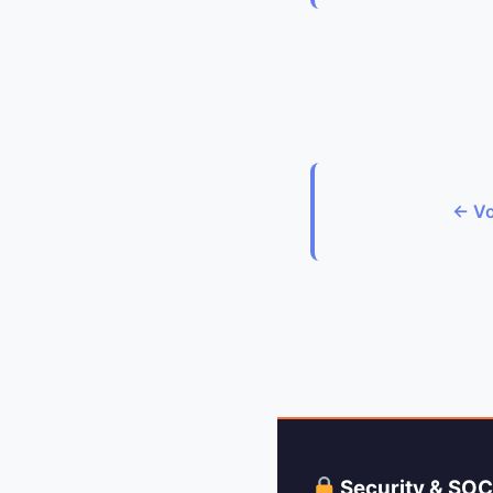
← Vo
Security & SO