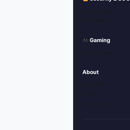
Security Tips
SOC News
Gaming
Game Reviews
About
About Me
Contact
Privacy Policy