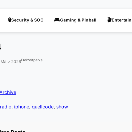
Security & SOC
Gaming & Pinball
Entertai
4
Freizeitparks
. März 2026
Archive
radio
,
iphone
,
quellcode
,
show