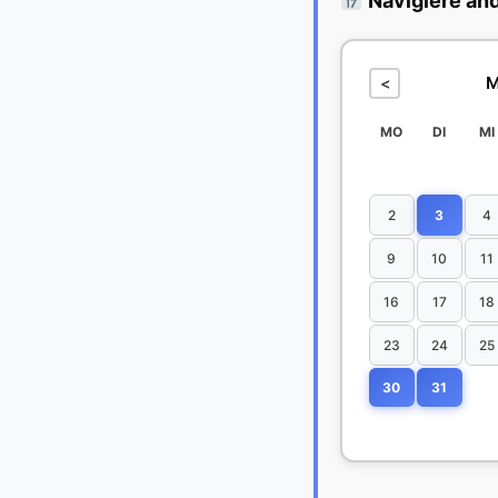
Navigiere an
M
<
MO
DI
MI
2
3
4
9
10
11
16
17
18
23
24
25
30
31