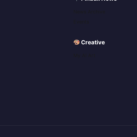
News Archive
Events
Creative
My AI Art