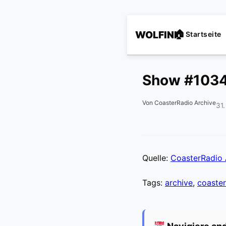
WOLFINI
Startseite
Show #103
Von CoasterRadio Archive
31
Quelle:
CoasterRadio 
Tags:
archive
,
coaster