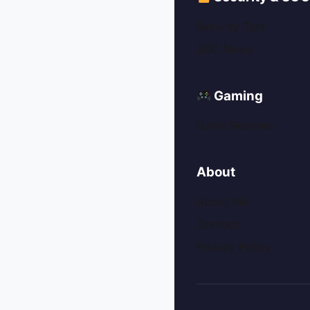
Security Tips
SOC News
Gaming
Game Reviews
About
About Me
Contact
Privacy Policy