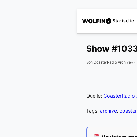
WOLFINI
Startseite
Show #103
Von CoasterRadio Archive
31
Quelle:
CoasterRadio 
Tags:
archive
,
coaster