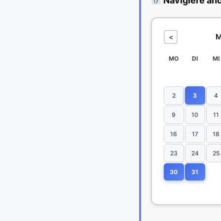
Navigiere an
M
<
MO
DI
MI
2
3
4
9
10
11
16
17
18
23
24
25
30
31