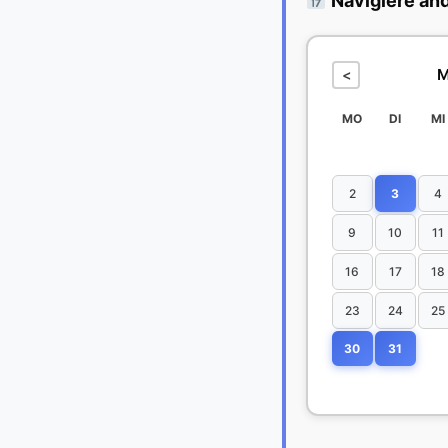
Navigiere an
M
<
MO
DI
MI
2
3
4
9
10
11
16
17
18
23
24
25
30
31