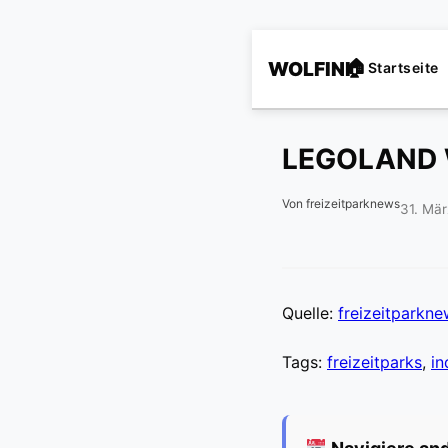
WOLFINI
Startseite
LEGOLAND 
Von freizeitparknews
31. Mä
Quelle:
freizeitparkn
Tags:
freizeitparks
,
in