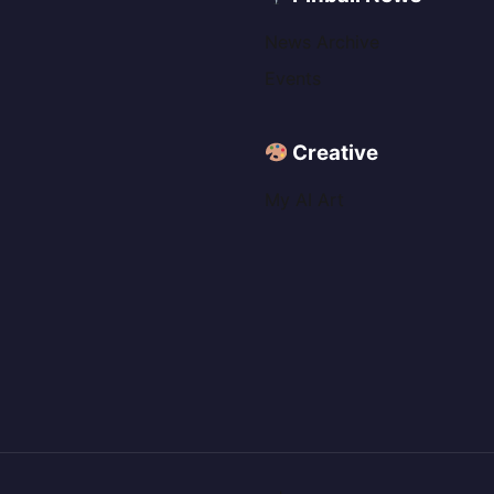
News Archive
Events
Creative
My AI Art