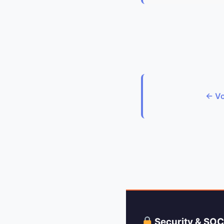
← Vo
Security & SO