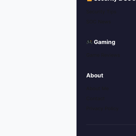
Security Tips
SOC News
Gaming
Game Reviews
About
About Me
Contact
Privacy Policy