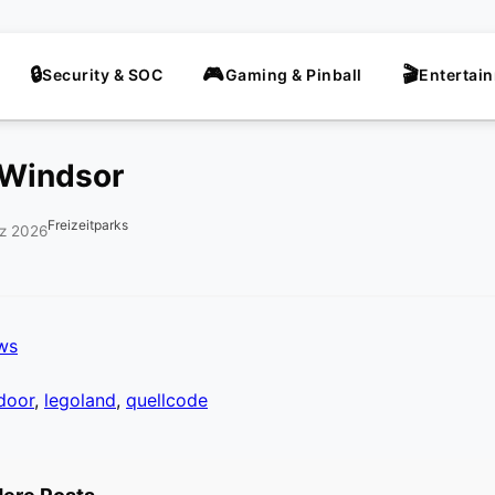
Security & SOC
Gaming & Pinball
Entertai
Windsor
Freizeitparks
rz 2026
ews
door
,
legoland
,
quellcode