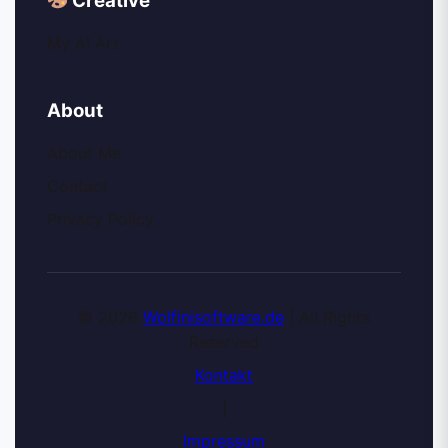
Creative
My AI Art
About
About Me
Contact
Privacy Policy
© 2026
Wolfinisoftware.de
| All Rights
Reserved
Kontakt
|
Impressum