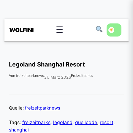
☰
WOLFINI
Legoland Shanghai Resort
Von freizeitparknews
Freizeitparks
31. März 2026
Quelle:
freizeitparknews
Tags:
freizeitparks
,
legoland
,
quellcode
,
resort
,
shanghai