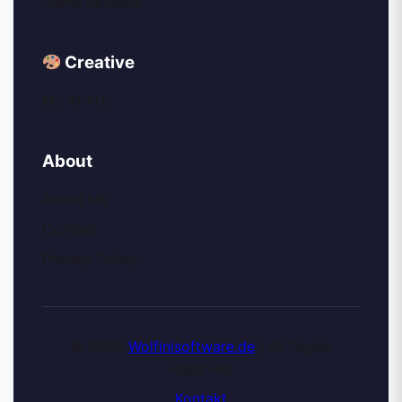
Game Reviews
Creative
My AI Art
About
About Me
Contact
Privacy Policy
© 2026
Wolfinisoftware.de
| All Rights
Reserved
Kontakt