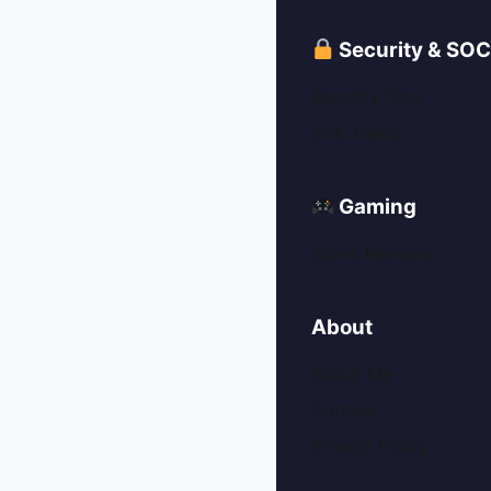
Security & SO
Security Tips
SOC News
Gaming
Game Reviews
About
About Me
Contact
Privacy Policy