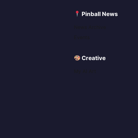
C
Pinball News
News Archive
Events
Creative
My AI Art