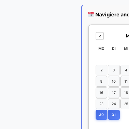
Navigiere an
M
<
MO
DI
MI
2
3
4
9
10
11
16
17
18
23
24
25
30
31