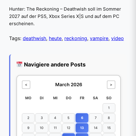
Hunter: The Reckoning – Deathwish soll im Sommer
2027 auf der PS5, Xbox Series X|S und auf dem PC
erscheinen.
Tags:
deathwish
,
heute
,
reckoning
,
vampire
,
video
Navigiere andere Posts
March 2026
<
>
MO
DI
MI
DO
FR
SA
SO
1
2
3
4
5
6
7
8
9
10
11
12
13
14
15