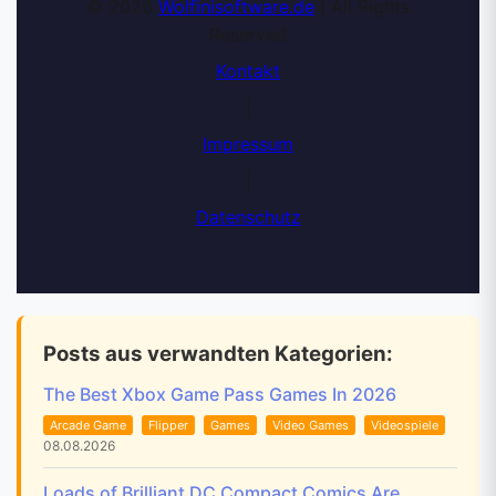
© 2026
Wolfinisoftware.de
| All Rights
Reserved
Kontakt
|
Impressum
|
Datenschutz
Posts aus verwandten Kategorien:
The Best Xbox Game Pass Games In 2026
Arcade Game
Flipper
Games
Video Games
Videospiele
08.08.2026
Loads of Brilliant DC Compact Comics Are