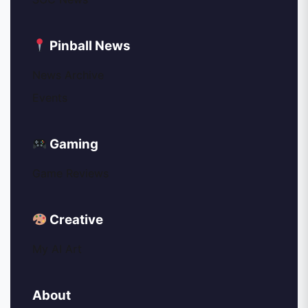
Pinball News
News Archive
Events
Gaming
Game Reviews
Creative
My AI Art
About