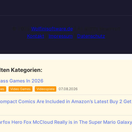
© 2026
Wolfinisoftware.de
| All Rights Reserved
Kontakt
|
Impressum
|
Datenschutz
ten Kategorien:
Pass Games In 2026
07.08.2026
mes
Video Games
Videospiele
Compact Comics Are Included in Amazon’s Latest Buy 2 Get 
rfox Hero Fox McCloud Really is in The Super Mario Galax