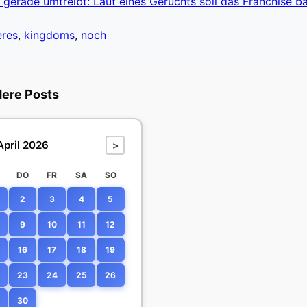
erade umtreibt: Laut eines Gerüchts soll das Franchise ba
eres
,
kingdoms
,
noch
dere Posts
April 2026
>
DO
FR
SA
SO
2
3
4
5
9
10
11
12
16
17
18
19
23
24
25
26
30