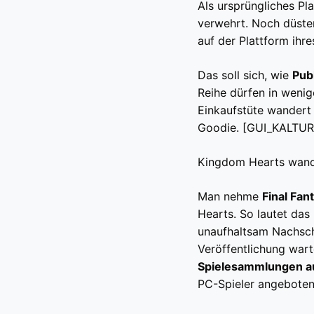
Als ursprüngliches Pl
verwehrt. Noch düster
auf der Plattform ihr
Das soll sich, wie
Pub
Reihe dürfen in wenig
Einkaufstüte wandert
Goodie. [GUI_KALTURA
Kingdom Hearts wand
Man nehme
Final Fan
Hearts. So lautet das 
unaufhaltsam Nachschl
Veröffentlichung war
Spielesammlungen a
PC-Spieler angebote