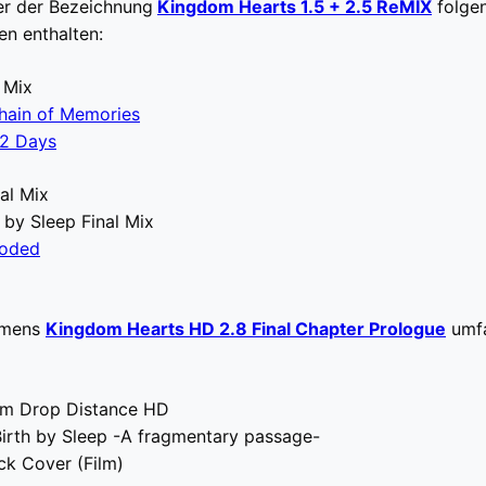
ter der Bezeichnung
Kingdom Hearts 1.5 + 2.5 ReMIX
folge
en enthalten:
 Mix
hain of Memories
2 Days
al Mix
by Sleep Final Mix
Coded
amens
Kingdom Hearts HD 2.8 Final Chapter Prologue
umfa
m Drop Distance HD
irth by Sleep -A fragmentary passage-
k Cover (Film)