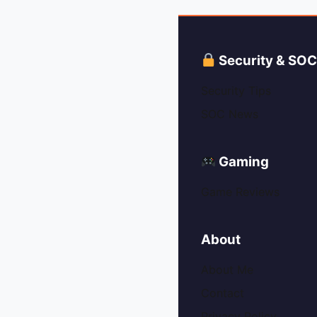
Security & SO
Security Tips
SOC News
Gaming
Game Reviews
About
About Me
Contact
Privacy Policy