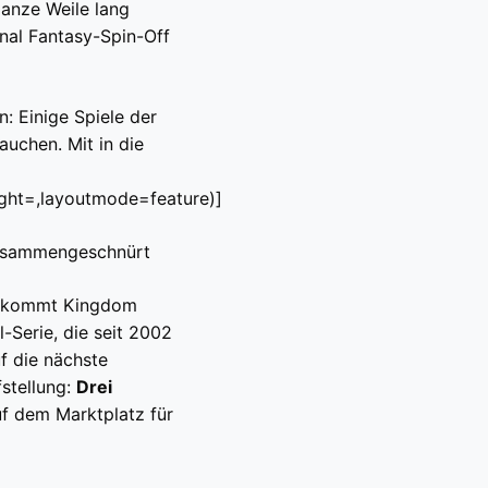
anze Weile lang
inal Fantasy-Spin-Off
: Einige Spiele der
uchen. Mit in die
ight=,layoutmode=feature)]
zusammengeschnürt
us kommt Kingdom
l-Serie, die seit 2002
f die nächste
stellung:
Drei
uf dem Marktplatz für