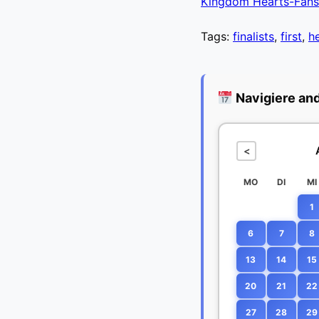
Kingdom Hearts-Fans g
Tags:
finalists
,
first
,
h
Navigiere an
<
MO
DI
MI
1
6
7
8
13
14
15
20
21
22
27
28
29