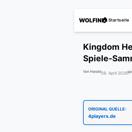
WOLFINI
Startseite
Kingdom He
Spiele-Sam
Von Harald
ga
06. April 2026
ORIGINAL QUELLE:
4players.de