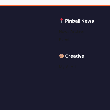
C
Pinball News
News Archive
Events
Creative
My AI Art