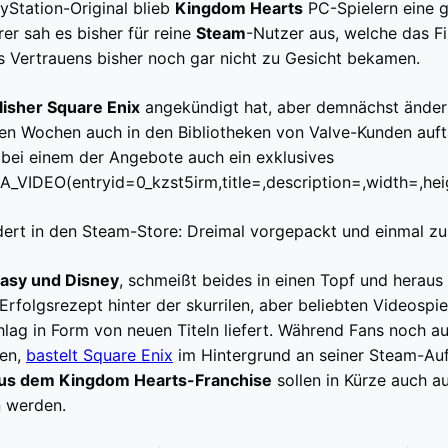
ayStation-Original blieb
Kingdom Hearts
PC-Spielern eine g
er sah es bisher für reine
Steam
-Nutzer aus, welche das F
es Vertrauens bisher noch gar nicht zu Gesicht bekamen.
lisher Square Enix
angekündigt hat, aber demnächst ändern
en Wochen auch in den Bibliotheken von Valve-Kunden aufta
 bei einem der Angebote auch ein exklusives
_VIDEO(entryid=0_kzst5irm,title=,description=,width=,he
ert in den Steam-Store: Dreimal vorgepackt und einmal 
tasy und Disney
, schmeißt beides in einen Topf und hera
Erfolgsrezept hinter der skurrilen, aber beliebten Videospie
ag in Form von neuen Titeln liefert. Während Fans noch au
ten,
bastelt Square Enix
im Hintergrund an seiner Steam-Auf
us dem Kingdom Hearts-Franchise
sollen in Kürze auch a
n werden.