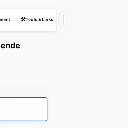
nment
Tools & Links
Suchen
sende