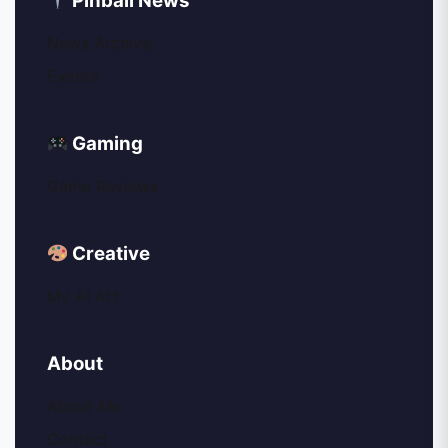
Pinball News
News Archive
Events
Gaming
Game Reviews
Creative
My AI Art
About
About Me
Contact