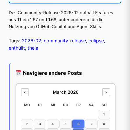
Das Community-Release 2026-02 enthält Features
aus Theia 1.67 und 1.68, unter anderem für die
Nutzung von GitHub Copilot und Agent Skills.
Tags:
2026-02
,
community-release
,
eclipse
,
enthüllt
,
theia
Navigiere andere Posts
March 2026
<
>
MO
DI
MI
DO
FR
SA
SO
1
2
3
4
5
6
7
8