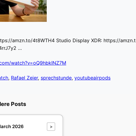
ttps://amzn.to/4t8WTH4 Studio Display XDR: https://amz
/4rrJ7y2 …
e.com/watch?v=oQ9hbkINZ7M
atch
,
Rafael Zeier
,
sprechstunde
,
youtubeairpods
dere Posts
arch 2026
>