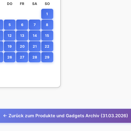
DO
FR
SA
SO
1
5
6
7
8
12
13
14
15
19
20
21
22
26
27
28
29
← Zurück zum Produkte und Gadgets Archiv (31.03.2026)