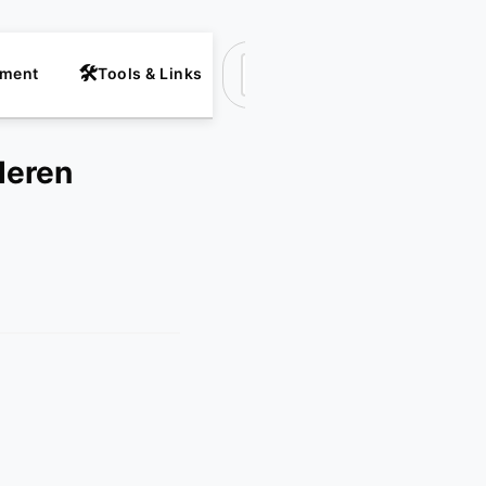
nment
Tools & Links
Suchen
deren