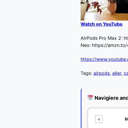
Watch on YouTube
AirPods Pro Max 2: h
Neo: https://amzn.to
https://www.youtub
Tags:
airpods
,
aller
,
c
Navigiere an
M
<