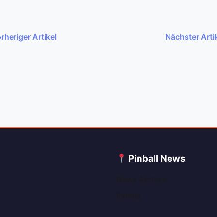
rheriger Artikel
Nächster Arti
C
Pinball News
News Archive
Events