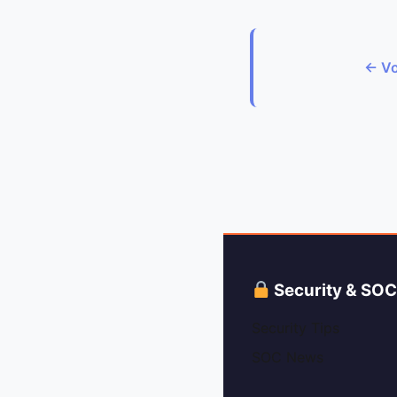
← Vo
Security & SO
Security Tips
SOC News