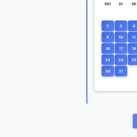
MO
DI
MI
2
3
4
9
10
11
16
17
18
23
24
25
30
31