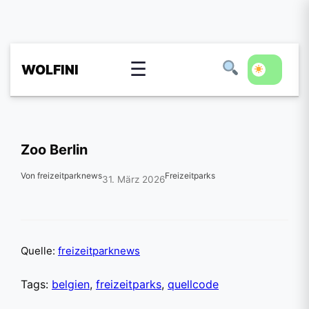
☰
WOLFINI
Zoo Berlin
Von freizeitparknews
Freizeitparks
31. März 2026
Quelle:
freizeitparknews
Tags:
belgien
,
freizeitparks
,
quellcode