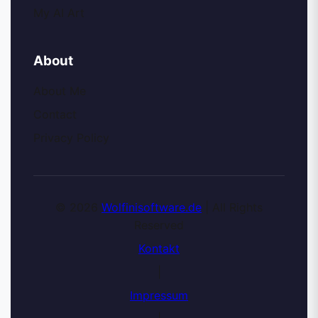
My AI Art
About
About Me
Contact
Privacy Policy
© 2026
Wolfinisoftware.de
| All Rights
Reserved
Kontakt
|
Impressum