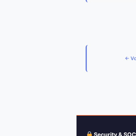
← Vo
Security & SO