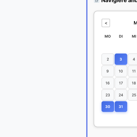
Navigiere an
M
<
MO
DI
MI
2
3
4
9
10
11
16
17
18
23
24
25
30
31