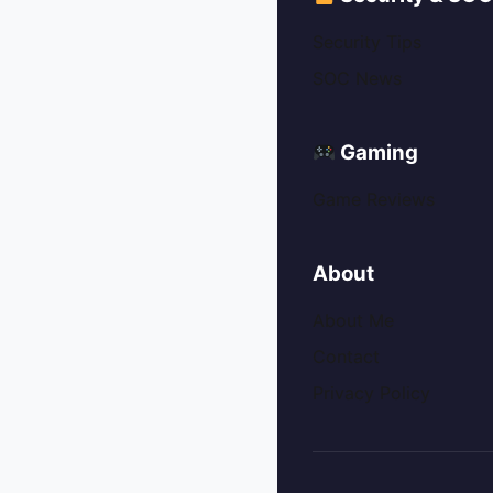
Security Tips
SOC News
Gaming
Game Reviews
About
About Me
Contact
Privacy Policy