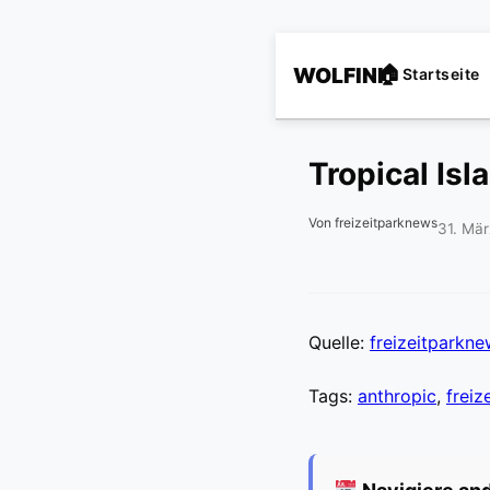
WOLFINI
Startseite
Tropical Isl
Von freizeitparknews
31. Mä
Quelle:
freizeitparkn
Tags:
anthropic
,
freiz