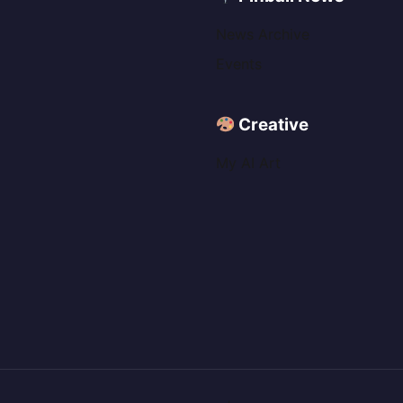
News Archive
Events
Creative
My AI Art