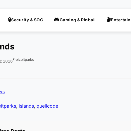
Security & SOC
Gaming & Pinball
Entertai
ands
Freizeitparks
rz 2026
ews
eitparks
,
islands
,
quellcode