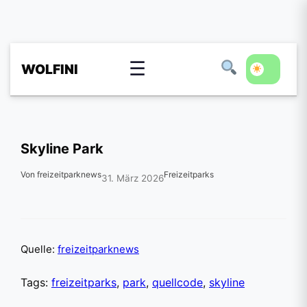
☰
WOLFINI
Skyline Park
Von freizeitparknews
Freizeitparks
31. März 2026
Quelle:
freizeitparknews
Tags:
freizeitparks
,
park
,
quellcode
,
skyline