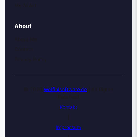
My AI Art
About
About Me
Contact
Privacy Policy
© 2026
Wolfinisoftware.de
| All Rights
Reserved
Kontakt
|
Impressum