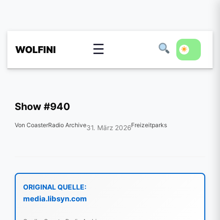
☰
WOLFINI
Show #940
Von CoasterRadio Archive
Freizeitparks
31. März 2026
ORIGINAL QUELLE:
media.libsyn.com