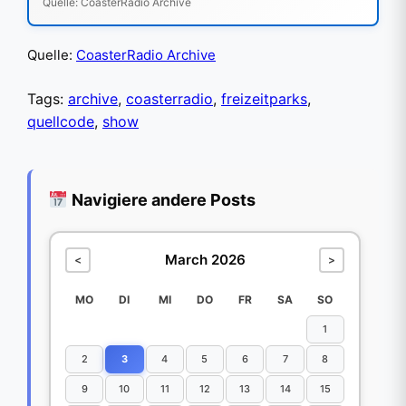
Quelle: CoasterRadio Archive
Quelle:
CoasterRadio Archive
Tags:
archive
,
coasterradio
,
freizeitparks
,
quellcode
,
show
Navigiere andere Posts
March 2026
<
>
MO
DI
MI
DO
FR
SA
SO
1
2
3
4
5
6
7
8
9
10
11
12
13
14
15