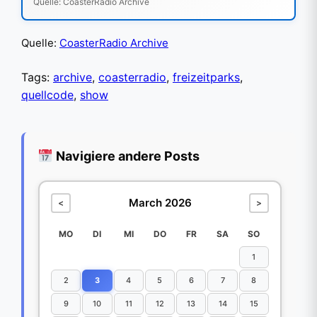
Quelle: CoasterRadio Archive
Quelle:
CoasterRadio Archive
Tags:
archive
,
coasterradio
,
freizeitparks
,
quellcode
,
show
Navigiere andere Posts
March 2026
<
>
MO
DI
MI
DO
FR
SA
SO
1
2
3
4
5
6
7
8
9
10
11
12
13
14
15