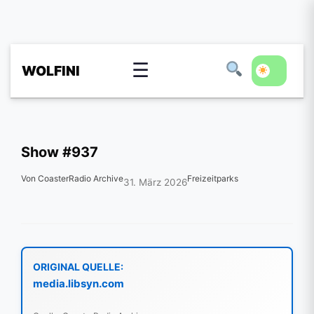
☰
WOLFINI
Show #937
Von CoasterRadio Archive
Freizeitparks
31. März 2026
ORIGINAL QUELLE:
media.libsyn.com