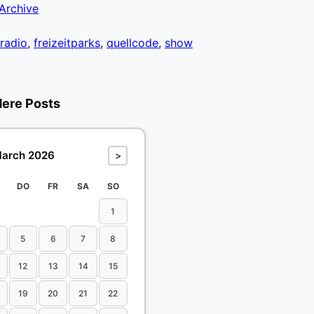
Archive
radio
,
freizeitparks
,
quellcode
,
show
dere Posts
arch 2026
>
DO
FR
SA
SO
1
5
6
7
8
12
13
14
15
19
20
21
22