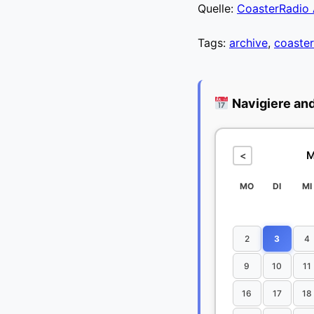
Quelle:
CoasterRadio 
Tags:
archive
,
coaster
Navigiere an
M
<
MO
DI
MI
2
3
4
9
10
11
16
17
18