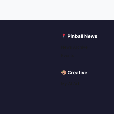
C
Pinball News
News Archive
Events
Creative
My AI Art