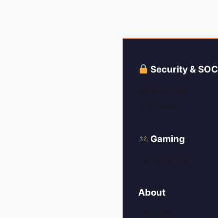
Security & SO
Security Tips
SOC News
Gaming
Game Reviews
About
About Me