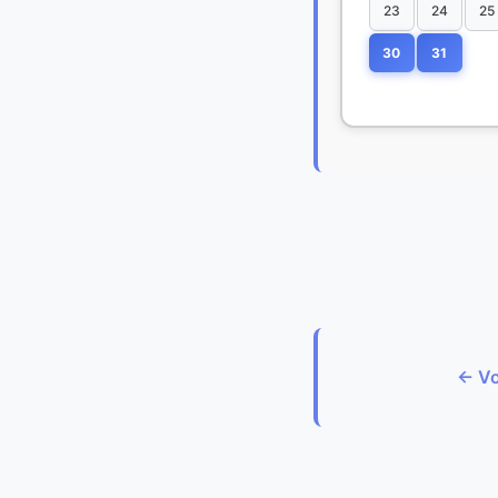
23
24
25
30
31
← Vo