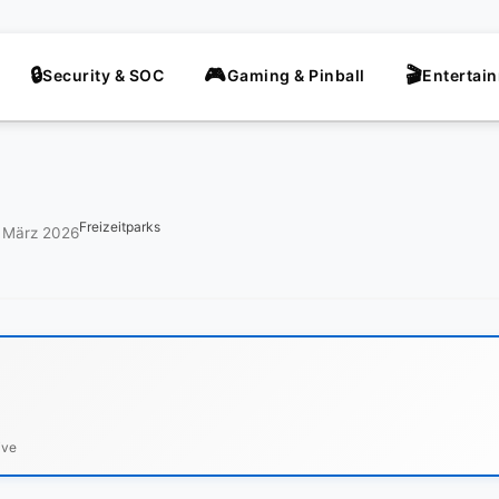
Security & SOC
Gaming & Pinball
Entertai
Freizeitparks
. März 2026
ive