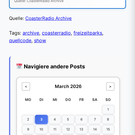
Quelle: CoasterRadio Archive
Quelle:
CoasterRadio Archive
Tags:
archive
,
coasterradio
,
freizeitparks
,
quellcode
,
show
Navigiere andere Posts
March 2026
<
>
MO
DI
MI
DO
FR
SA
SO
1
2
3
4
5
6
7
8
9
10
11
12
13
14
15