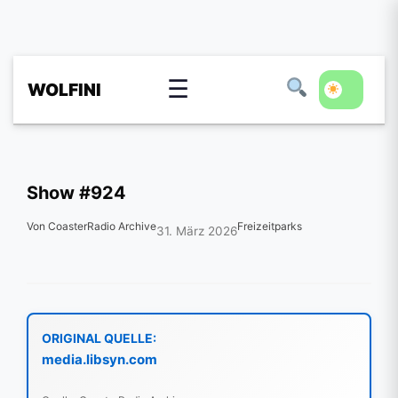
☰
WOLFINI
Show #924
Von CoasterRadio Archive
Freizeitparks
31. März 2026
ORIGINAL QUELLE:
media.libsyn.com