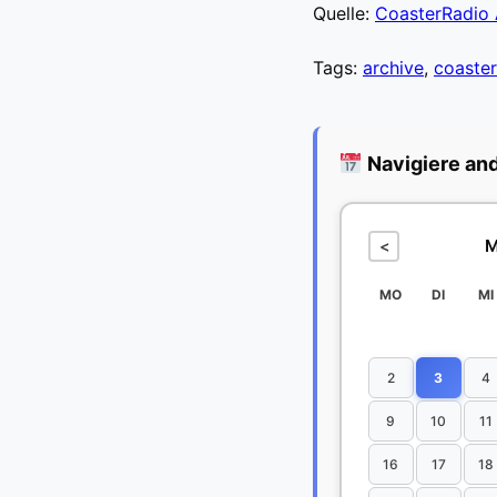
Quelle:
CoasterRadio 
Tags:
archive
,
coaster
Navigiere an
M
<
MO
DI
MI
2
3
4
9
10
11
16
17
18