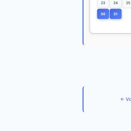
23
24
25
30
31
← Vo