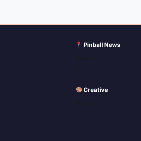
C
Pinball News
News Archive
Events
Creative
My AI Art