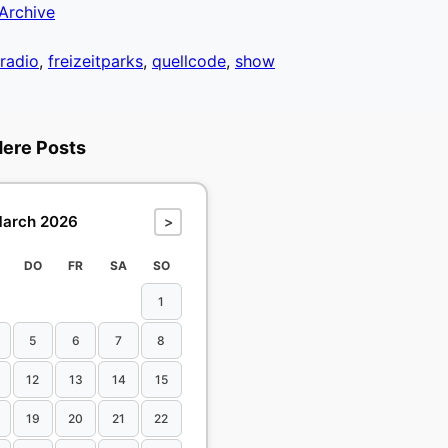
Archive
radio
,
freizeitparks
,
quellcode
,
show
dere Posts
arch 2026
>
DO
FR
SA
SO
1
5
6
7
8
12
13
14
15
19
20
21
22