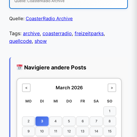
Quelle: CoasterRadio Archive
Quelle:
CoasterRadio Archive
Tags:
archive
,
coasterradio
,
freizeitparks
,
quellcode
,
show
Navigiere andere Posts
March 2026
<
>
MO
DI
MI
DO
FR
SA
SO
1
2
3
4
5
6
7
8
9
10
11
12
13
14
15