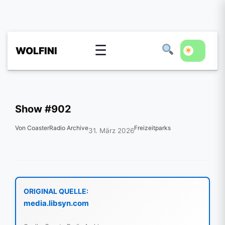
☰
WOLFINI
Show #902
Von CoasterRadio Archive
Freizeitparks
31. März 2026
ORIGINAL QUELLE:
media.libsyn.com