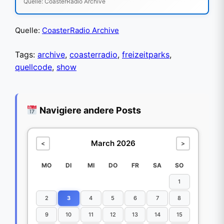
Quelle: CoasterRadio Archive
Quelle:
CoasterRadio Archive
Tags:
archive
,
coasterradio
,
freizeitparks
,
quellcode
,
show
Navigiere andere Posts
March 2026
<
>
MO
DI
MI
DO
FR
SA
SO
1
2
3
4
5
6
7
8
9
10
11
12
13
14
15