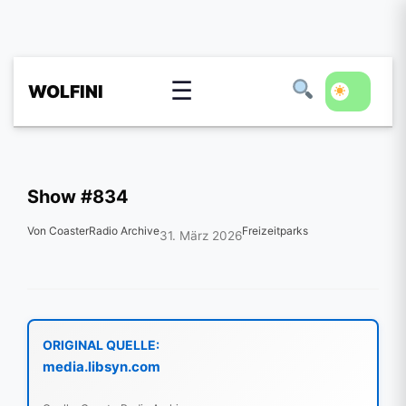
☰
WOLFINI
Show #834
Von CoasterRadio Archive
Freizeitparks
31. März 2026
ORIGINAL QUELLE:
media.libsyn.com