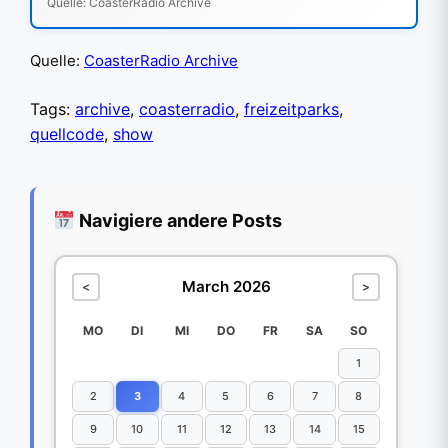
Quelle: CoasterRadio Archive
Quelle:
CoasterRadio Archive
Tags:
archive
,
coasterradio
,
freizeitparks
,
quellcode
,
show
Navigiere andere Posts
March 2026
<
>
MO
DI
MI
DO
FR
SA
SO
1
2
3
4
5
6
7
8
9
10
11
12
13
14
15