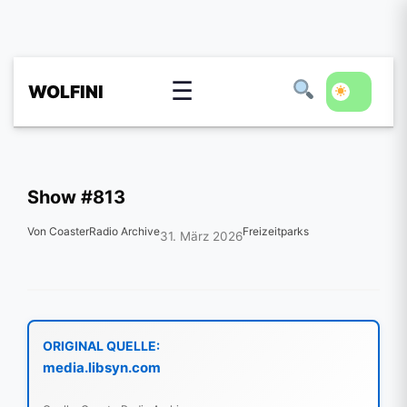
☰
WOLFINI
Show #813
Von CoasterRadio Archive
Freizeitparks
31. März 2026
ORIGINAL QUELLE:
media.libsyn.com