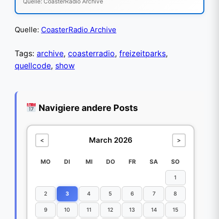
Quelle: CoasterRadio Archive
Quelle:
CoasterRadio Archive
Tags:
archive
,
coasterradio
,
freizeitparks
,
quellcode
,
show
Navigiere andere Posts
March 2026
<
>
MO
DI
MI
DO
FR
SA
SO
1
2
3
4
5
6
7
8
9
10
11
12
13
14
15