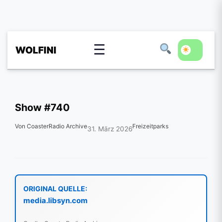
☰
WOLFINI
Show #740
Von CoasterRadio Archive
Freizeitparks
31. März 2026
ORIGINAL QUELLE:
media.libsyn.com