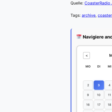
Quelle:
CoasterRadio 
Tags:
archive
,
coaster
Navigiere an
M
<
MO
DI
MI
2
3
4
9
10
11
16
17
18