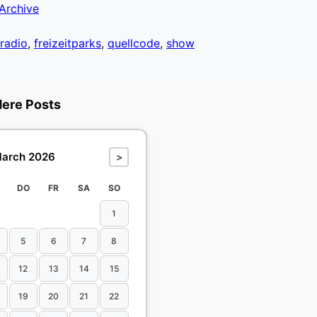
Archive
radio
,
freizeitparks
,
quellcode
,
show
dere Posts
arch 2026
>
DO
FR
SA
SO
1
5
6
7
8
12
13
14
15
19
20
21
22