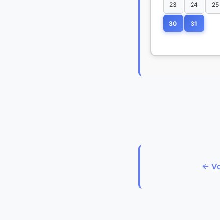
23
24
25
30
31
← Vo