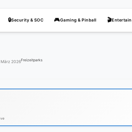
Security & SOC
Gaming & Pinball
Entertai
Freizeitparks
. März 2026
ive