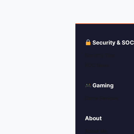
Security & SO
Security Tips
SOC News
Gaming
Game Reviews
About
About Me