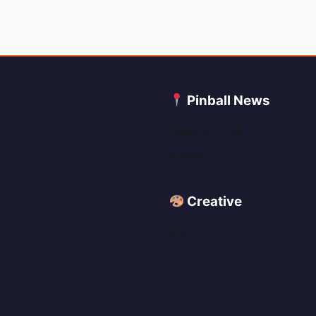
C
Pinball News
News Archive
Events
Creative
My AI Art