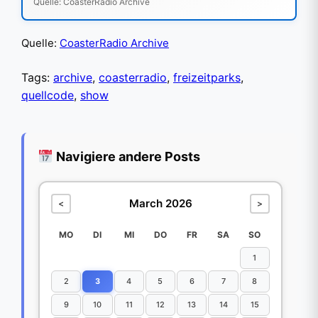
Quelle: CoasterRadio Archive
Quelle:
CoasterRadio Archive
Tags:
archive
,
coasterradio
,
freizeitparks
,
quellcode
,
show
Navigiere andere Posts
March 2026
<
>
MO
DI
MI
DO
FR
SA
SO
1
2
3
4
5
6
7
8
9
10
11
12
13
14
15