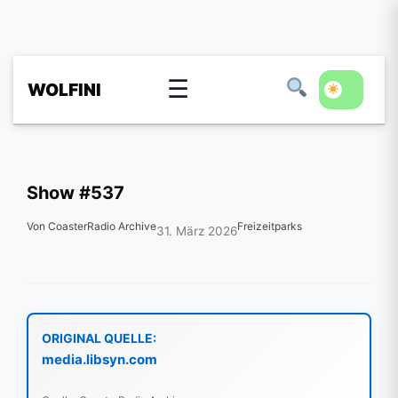
☰
WOLFINI
Show #537
Von CoasterRadio Archive
Freizeitparks
31. März 2026
ORIGINAL QUELLE:
media.libsyn.com