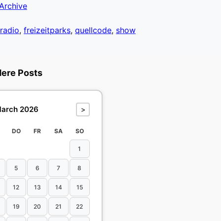
Archive
radio
,
freizeitparks
,
quellcode
,
show
dere Posts
arch 2026
>
DO
FR
SA
SO
1
5
6
7
8
12
13
14
15
19
20
21
22