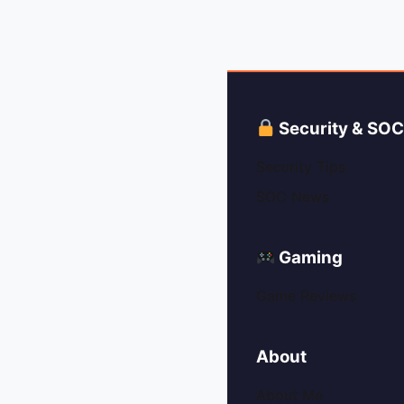
Security & SO
Security Tips
SOC News
Gaming
Game Reviews
About
About Me