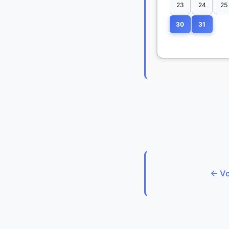
23
24
25
30
31
← Vo