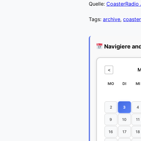
Quelle:
CoasterRadio 
Tags:
archive
,
coaster
Navigiere an
M
<
MO
DI
MI
2
3
4
9
10
11
16
17
18