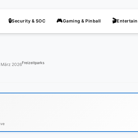
Security & SOC
Gaming & Pinball
Entertai
Freizeitparks
. März 2026
ive