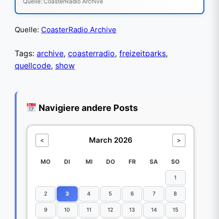
Quelle: CoasterRadio Archive
Quelle:
CoasterRadio Archive
Tags:
archive
,
coasterradio
,
freizeitparks
,
quellcode
,
show
Navigiere andere Posts
March 2026
<
>
MO
DI
MI
DO
FR
SA
SO
1
2
3
4
5
6
7
8
9
10
11
12
13
14
15