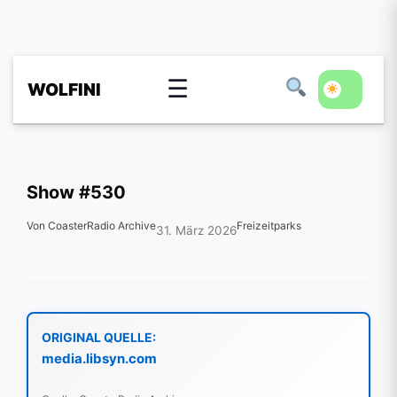
☰
WOLFINI
Show #530
Von CoasterRadio Archive
Freizeitparks
31. März 2026
ORIGINAL QUELLE:
media.libsyn.com