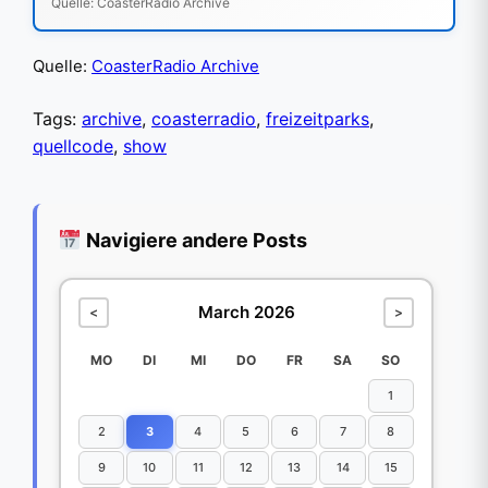
Quelle: CoasterRadio Archive
Quelle:
CoasterRadio Archive
Tags:
archive
,
coasterradio
,
freizeitparks
,
quellcode
,
show
Navigiere andere Posts
March 2026
<
>
MO
DI
MI
DO
FR
SA
SO
1
2
3
4
5
6
7
8
9
10
11
12
13
14
15