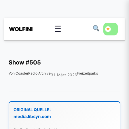
☰
WOLFINI
Show #505
Von CoasterRadio Archive
Freizeitparks
31. März 2026
ORIGINAL QUELLE:
media.libsyn.com