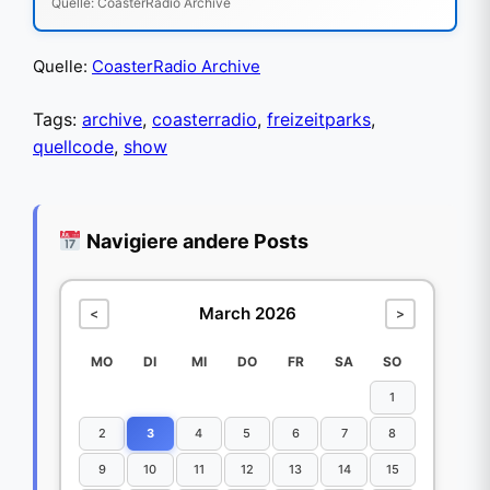
Quelle: CoasterRadio Archive
Quelle:
CoasterRadio Archive
Tags:
archive
,
coasterradio
,
freizeitparks
,
quellcode
,
show
Navigiere andere Posts
March 2026
<
>
MO
DI
MI
DO
FR
SA
SO
1
2
3
4
5
6
7
8
9
10
11
12
13
14
15