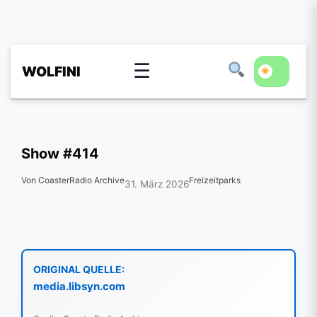
☰
WOLFINI
Show #414
Von CoasterRadio Archive
Freizeitparks
31. März 2026
ORIGINAL QUELLE:
media.libsyn.com