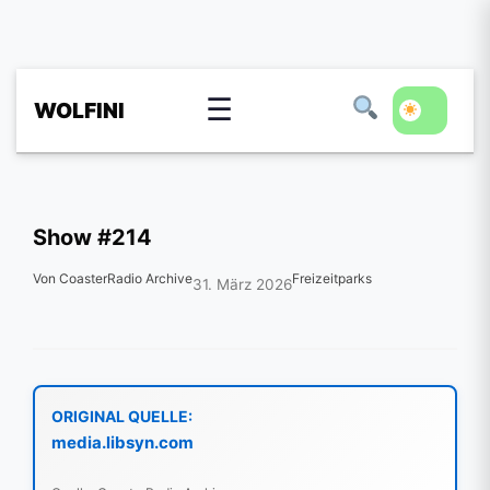
☰
WOLFINI
Show #214
Von CoasterRadio Archive
Freizeitparks
31. März 2026
ORIGINAL QUELLE:
media.libsyn.com