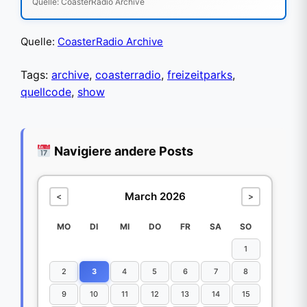
Quelle: CoasterRadio Archive
Quelle:
CoasterRadio Archive
Tags:
archive
,
coasterradio
,
freizeitparks
,
quellcode
,
show
Navigiere andere Posts
March 2026
<
>
MO
DI
MI
DO
FR
SA
SO
1
2
3
4
5
6
7
8
9
10
11
12
13
14
15