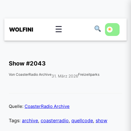
☰
WOLFINI
Show #2043
Von CoasterRadio Archive
Freizeitparks
31. März 2026
Quelle:
CoasterRadio Archive
Tags:
archive
,
coasterradio
,
quellcode
,
show