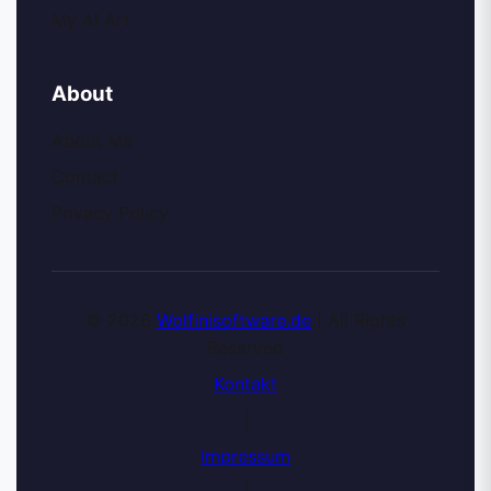
My AI Art
About
About Me
Contact
Privacy Policy
© 2026
Wolfinisoftware.de
| All Rights
Reserved
Kontakt
|
Impressum