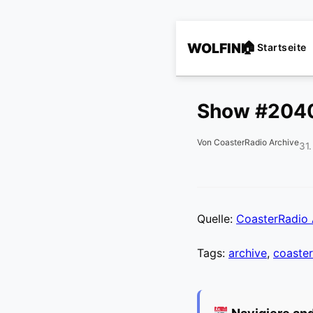
WOLFINI
Startseite
Show #204
Von CoasterRadio Archive
31
Quelle:
CoasterRadio 
Tags:
archive
,
coaster