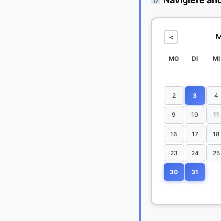
Navigiere an
M
<
MO
DI
MI
2
3
4
9
10
11
16
17
18
23
24
25
30
31