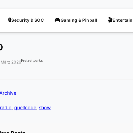
Security & SOC
Gaming & Pinball
Entertai
0
Freizeitparks
. März 2026
Archive
radio
,
quellcode
,
show