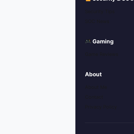
Security Tips
SOC News
Gaming
Game Reviews
About
About Me
Contact
Privacy Policy