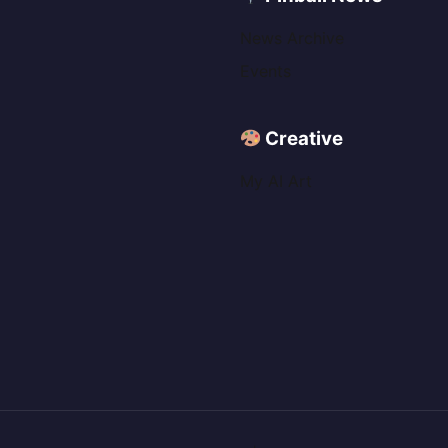
News Archive
Events
Creative
My AI Art