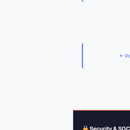
← Vo
Security & SO