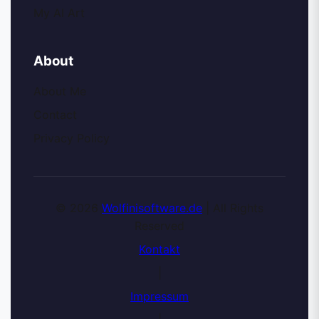
My AI Art
About
About Me
Contact
Privacy Policy
© 2026
Wolfinisoftware.de
| All Rights
Reserved
Kontakt
|
Impressum