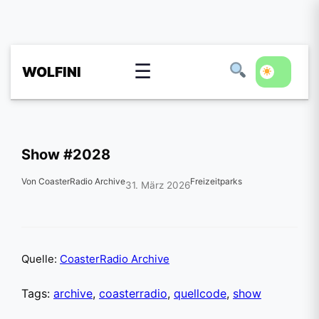
☰
WOLFINI
Show #2028
Von CoasterRadio Archive
Freizeitparks
31. März 2026
Quelle:
CoasterRadio Archive
Tags:
archive
,
coasterradio
,
quellcode
,
show