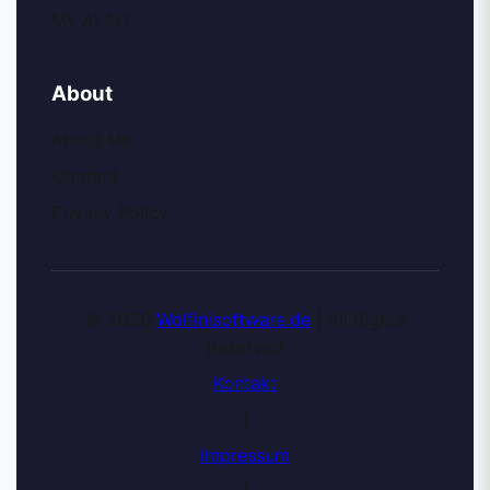
My AI Art
About
About Me
Contact
Privacy Policy
© 2026
Wolfinisoftware.de
| All Rights
Reserved
Kontakt
|
Impressum