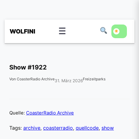
☰
WOLFINI
Show #1922
Von CoasterRadio Archive
Freizeitparks
31. März 2026
Quelle:
CoasterRadio Archive
Tags:
archive
,
coasterradio
,
quellcode
,
show