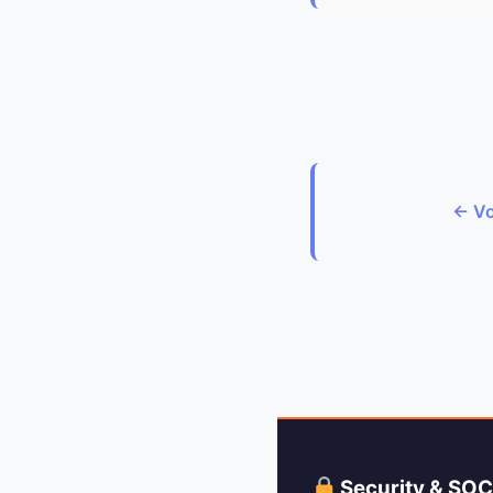
← Vo
Security & SO