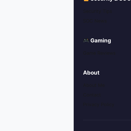
Security Tips
SOC News
Gaming
Game Reviews
About
About Me
Contact
Privacy Policy