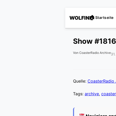
WOLFINI
Startseite
Show #1816
Von CoasterRadio Archive
31
Quelle:
CoasterRadio 
Tags:
archive
,
coaster