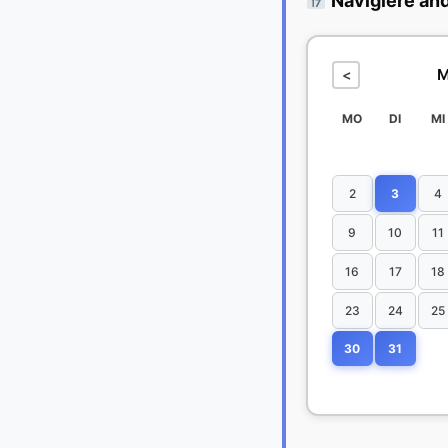
Navigiere an
M
<
MO
DI
MI
2
3
4
9
10
11
16
17
18
23
24
25
30
31