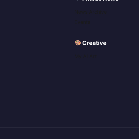
News Archive
Events
Creative
My AI Art