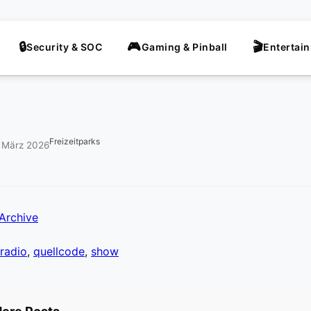
Security & SOC
Gaming & Pinball
Entertai
Freizeitparks
. März 2026
Archive
radio
,
quellcode
,
show