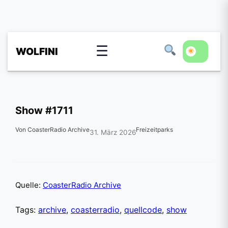
☰
WOLFINI
Show #1711
Von CoasterRadio Archive
Freizeitparks
31. März 2026
Quelle:
CoasterRadio Archive
Tags:
archive
,
coasterradio
,
quellcode
,
show