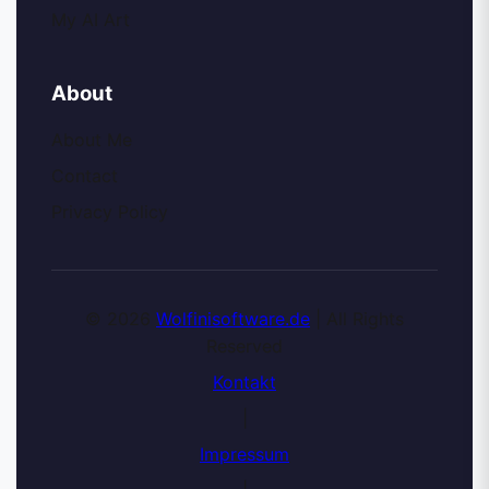
My AI Art
About
About Me
Contact
Privacy Policy
© 2026
Wolfinisoftware.de
| All Rights
Reserved
Kontakt
|
Impressum