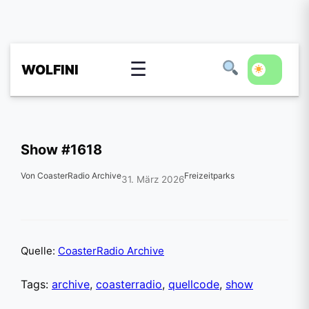
☰
WOLFINI
Show #1618
Von CoasterRadio Archive
Freizeitparks
31. März 2026
Quelle:
CoasterRadio Archive
Tags:
archive
,
coasterradio
,
quellcode
,
show