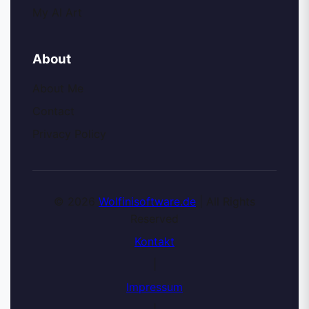
My AI Art
About
About Me
Contact
Privacy Policy
© 2026
Wolfinisoftware.de
| All Rights
Reserved
Kontakt
|
Impressum