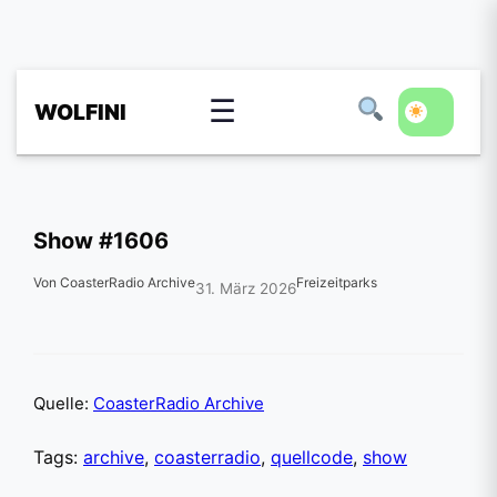
☰
WOLFINI
Show #1606
Von CoasterRadio Archive
Freizeitparks
31. März 2026
Quelle:
CoasterRadio Archive
Tags:
archive
,
coasterradio
,
quellcode
,
show