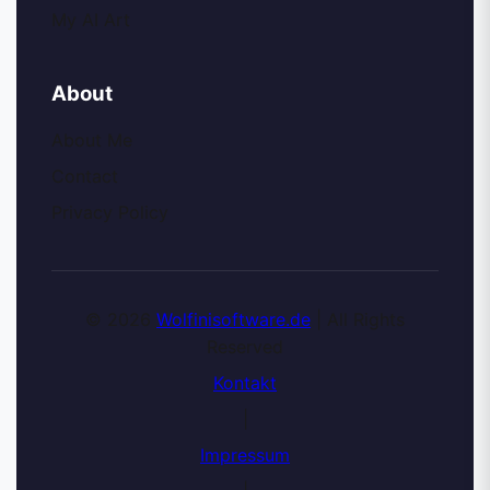
My AI Art
About
About Me
Contact
Privacy Policy
© 2026
Wolfinisoftware.de
| All Rights
Reserved
Kontakt
|
Impressum