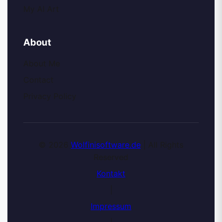
My AI Art
About
About Me
Contact
Privacy Policy
© 2026
Wolfinisoftware.de
| All Rights
Reserved
Kontakt
|
Impressum