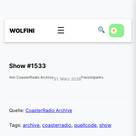
☰
WOLFINI
Show #1533
Von CoasterRadio Archive
Freizeitparks
31. März 2026
Quelle:
CoasterRadio Archive
Tags:
archive
,
coasterradio
,
quellcode
,
show