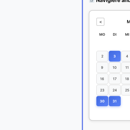
Navigiere an
M
<
MO
DI
MI
2
3
4
9
10
11
16
17
18
23
24
25
30
31