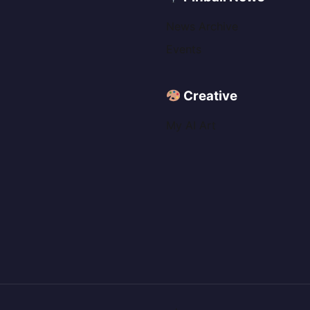
News Archive
Events
Creative
My AI Art