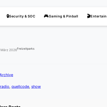
Security & SOC
Gaming & Pinball
Entertai
Freizeitparks
. März 2026
Archive
radio
,
quellcode
,
show