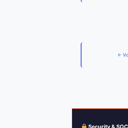
← Vo
Security & SO