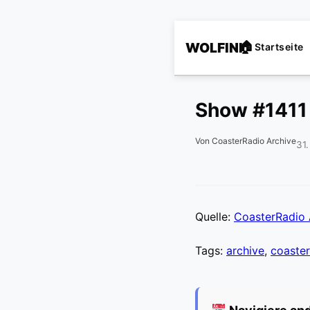
WOLFINI
Startseite
Show #1411
Von CoasterRadio Archive
31
Quelle:
CoasterRadio 
Tags:
archive
,
coaster