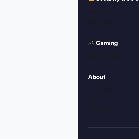
Security Tips
SOC News
Gaming
Game Reviews
About
About Me
Contact
Privacy Policy