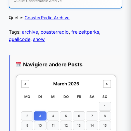
Quelle: CoasterRadio Archive
Quelle:
CoasterRadio Archive
Tags:
archive
,
coasterradio
,
freizeitparks
,
quellcode
,
show
Navigiere andere Posts
March 2026
<
>
MO
DI
MI
DO
FR
SA
SO
1
2
3
4
5
6
7
8
9
10
11
12
13
14
15