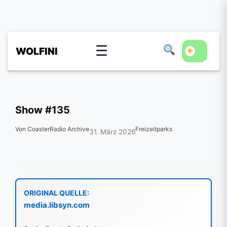
☰
WOLFINI
Show #135
Von CoasterRadio Archive
Freizeitparks
31. März 2026
ORIGINAL QUELLE:
media.libsyn.com