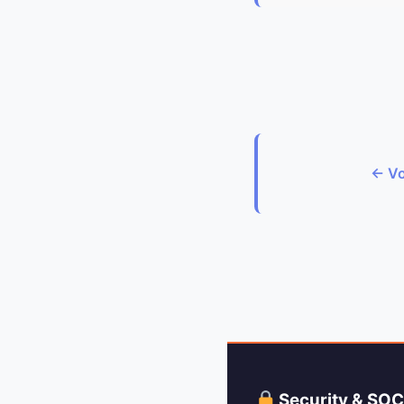
← Vo
Security & SO