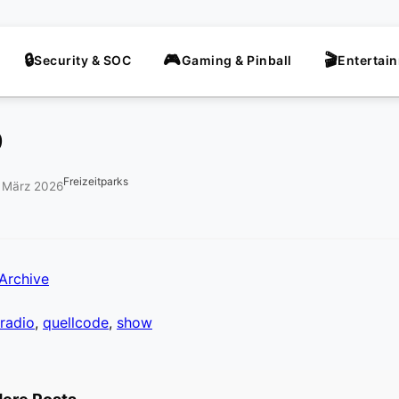
Security & SOC
Gaming & Pinball
Entertai
9
Freizeitparks
. März 2026
Archive
radio
,
quellcode
,
show