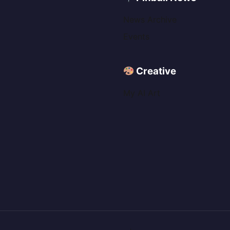
News Archive
Events
Creative
My AI Art