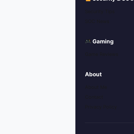
Security Tips
SOC News
Gaming
Game Reviews
About
About Me
Contact
Privacy Policy