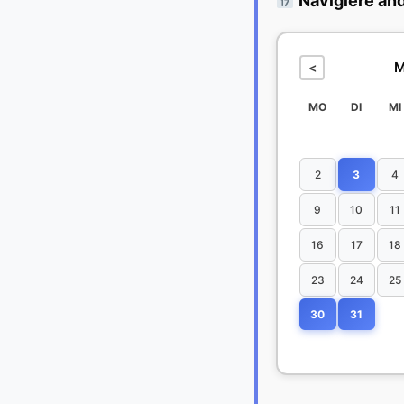
Navigiere an
M
<
MO
DI
MI
2
3
4
9
10
11
16
17
18
23
24
25
30
31