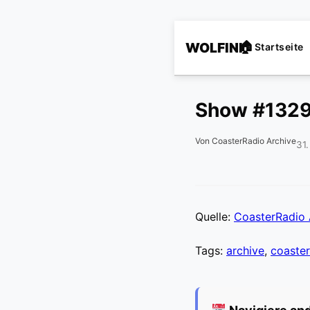
WOLFINI
Startseite
Show #132
Von CoasterRadio Archive
31
Quelle:
CoasterRadio 
Tags:
archive
,
coaster