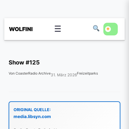
☰
WOLFINI
Show #125
Von CoasterRadio Archive
Freizeitparks
31. März 2026
ORIGINAL QUELLE:
media.libsyn.com