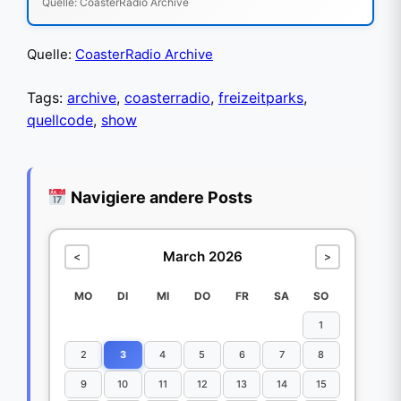
Quelle: CoasterRadio Archive
Quelle:
CoasterRadio Archive
Tags:
archive
,
coasterradio
,
freizeitparks
,
quellcode
,
show
Navigiere andere Posts
March 2026
<
>
MO
DI
MI
DO
FR
SA
SO
1
2
3
4
5
6
7
8
9
10
11
12
13
14
15