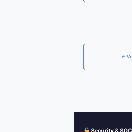
← Vo
Security & SO