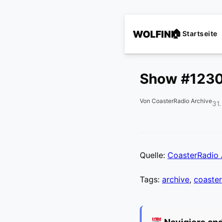
WOLFINI
Startseite
Show #123
Von CoasterRadio Archive
31
Quelle:
CoasterRadio 
Tags:
archive
,
coaster