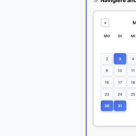
Navigiere an
M
<
MO
DI
MI
2
3
4
9
10
11
16
17
18
23
24
25
30
31