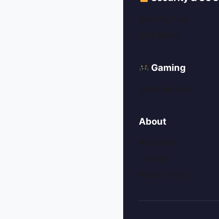
Security Tips
SOC News
Gaming
Game Reviews
About
About Me
Contact
Privacy Policy