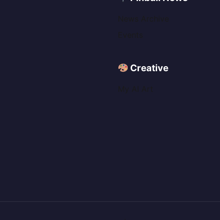
News Archive
Events
Creative
My AI Art