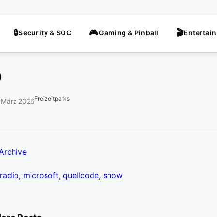
Security & SOC
Gaming & Pinball
Entertai
0
Freizeitparks
. März 2026
Archive
radio
,
microsoft
,
quellcode
,
show