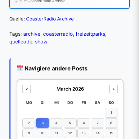
Quelle: CoasterRadio Archive
Quelle:
CoasterRadio Archive
Tags:
archive
,
coasterradio
,
freizeitparks
,
quellcode
,
show
Navigiere andere Posts
March 2026
<
>
MO
DI
MI
DO
FR
SA
SO
1
2
3
4
5
6
7
8
9
10
11
12
13
14
15