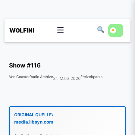
☰
WOLFINI
Show #116
Von CoasterRadio Archive
Freizeitparks
31. März 2026
ORIGINAL QUELLE:
media.libsyn.com