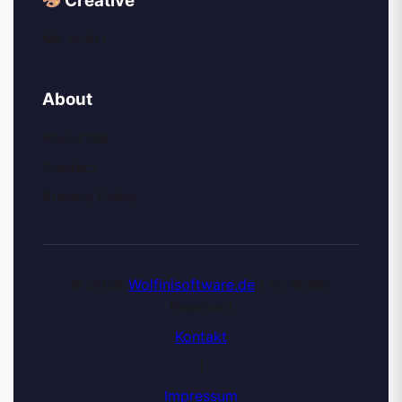
Creative
My AI Art
About
About Me
Contact
Privacy Policy
© 2026
Wolfinisoftware.de
| All Rights
Reserved
Kontakt
|
Impressum