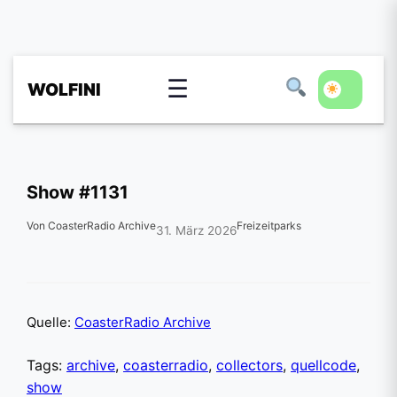
☰
WOLFINI
Show #1131
Von CoasterRadio Archive
Freizeitparks
31. März 2026
Quelle:
CoasterRadio Archive
Tags:
archive
,
coasterradio
,
collectors
,
quellcode
,
show