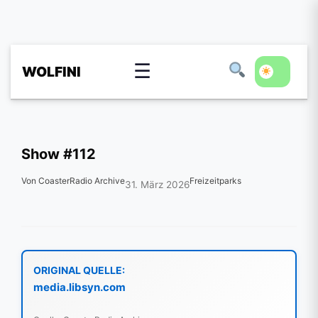
☰
WOLFINI
Show #112
Von CoasterRadio Archive
Freizeitparks
31. März 2026
ORIGINAL QUELLE:
media.libsyn.com