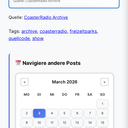
Quelle: CoasterRadio Archive
Quelle:
CoasterRadio Archive
Tags:
archive
,
coasterradio
,
freizeitparks
,
quellcode
,
show
Navigiere andere Posts
March 2026
<
>
MO
DI
MI
DO
FR
SA
SO
1
2
3
4
5
6
7
8
9
10
11
12
13
14
15