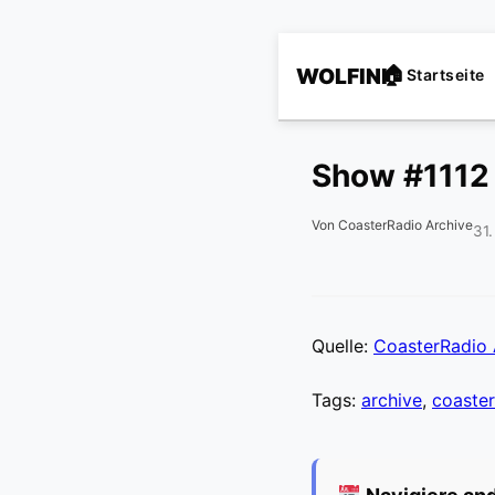
WOLFINI
Startseite
Show #1112
Von CoasterRadio Archive
31
Quelle:
CoasterRadio 
Tags:
archive
,
coaster