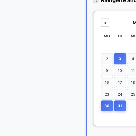
Navigiere an
M
<
MO
DI
MI
2
3
4
9
10
11
16
17
18
23
24
25
30
31