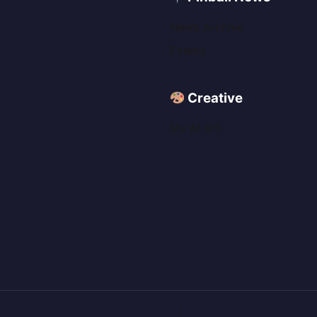
News Archive
Events
Creative
My AI Art