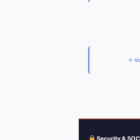
← Vo
Security & SO