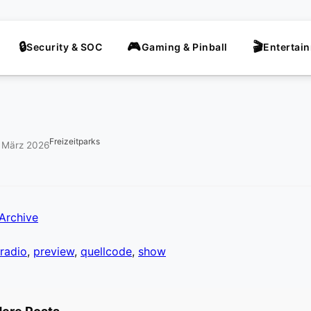
Security & SOC
Gaming & Pinball
Entertai
Freizeitparks
. März 2026
Archive
radio
,
preview
,
quellcode
,
show