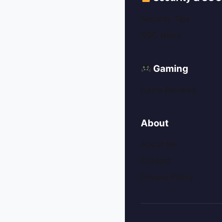
Security Tips
SOC News
Gaming
Game Reviews
About
About Me
Contact
Privacy Policy