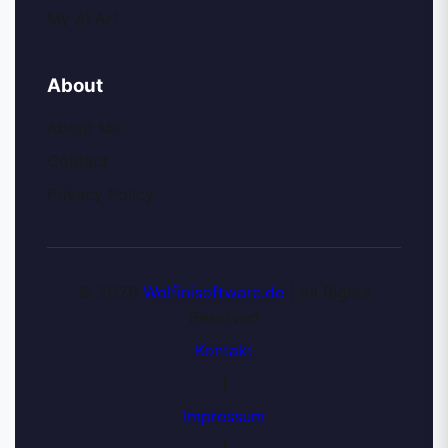
My AI Art
About
About Me
Contact
Privacy Policy
© 2026
Wolfinisoftware.de
| All Rights
Reserved
Kontakt
|
Impressum