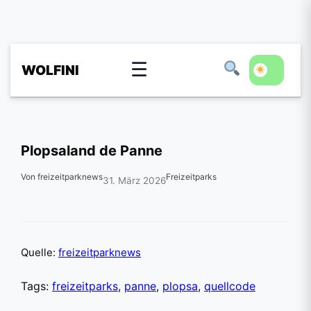
☰
WOLFINI
Plopsaland de Panne
Von freizeitparknews
Freizeitparks
31. März 2026
Quelle:
freizeitparknews
Tags:
freizeitparks
,
panne
,
plopsa
,
quellcode